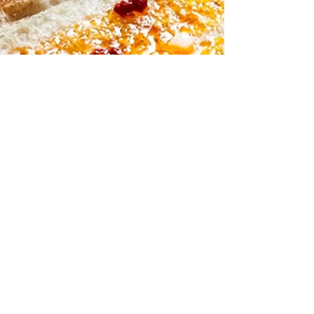
Contact Us
Yossi Elad
050-
3367711
Yossi@papielad.com